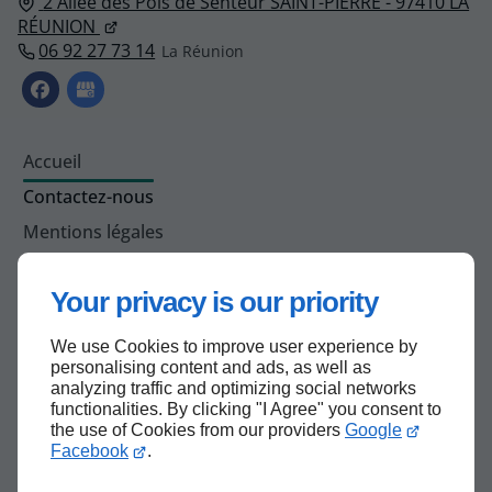
2 Allée des Pois de Senteur SAINT-PIERRE - 97410 LA
RÉUNION
06 92 27 73 14
Accueil
Contactez-nous
Mentions légales
Plan du site
Your privacy is our priority
We use Cookies to improve user experience by
Haut de page
personalising content and ads, as well as
analyzing traffic and optimizing social networks
functionalities. By clicking "I Agree" you consent to
the use of Cookies from our providers
Google
Facebook
.