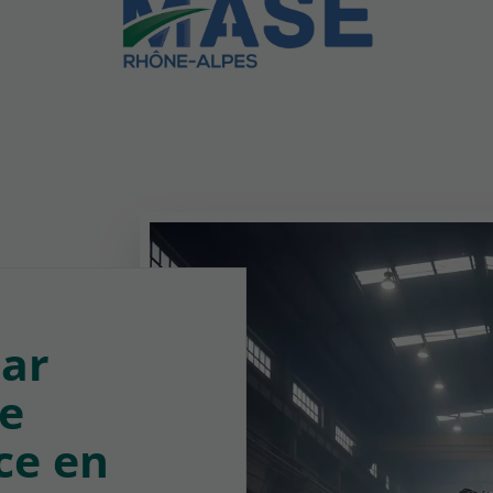
par
ne
ce en