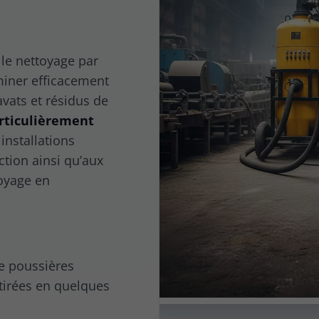
le nettoyage par
iminer efficacement
avats et résidus de
rticulièrement
 installations
ction ainsi qu’aux
toyage en
de poussières
etirées en quelques