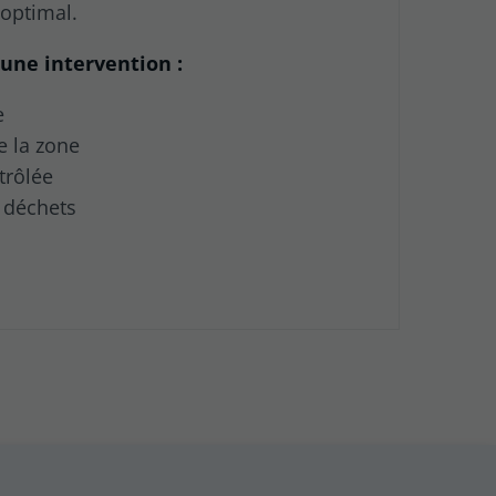
 optimal.
une intervention :
e
e la zone
trôlée
 déchets