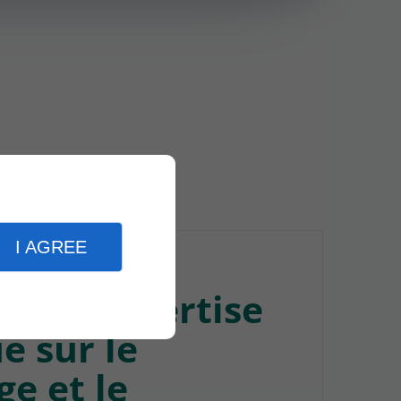
I AGREE
, une expertise
e sur le
e et le