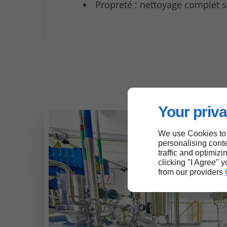
Propreté : nettoyage complet s
Your priva
We use Cookies to
personalising conte
traffic and optimizi
clicking "I Agree" 
from our providers