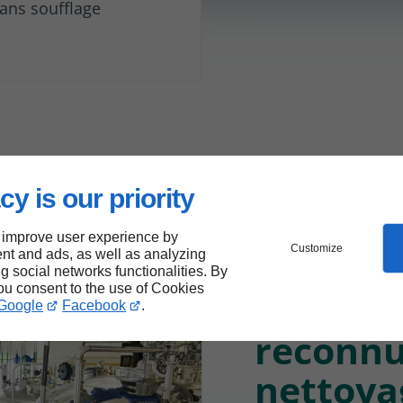
ans soufflage
cy is our priority
 improve user experience by
Customize
nt and ads, as well as analyzing
ng social networks functionalities. By
you consent to the use of Cookies
NRI Pro
Google
Facebook
.
reconnu
nettoyag