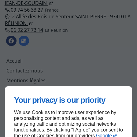
JEAN-DE-SOUDAIN
09 74 56 33 27
2 Allée des Pois de Senteur SAINT-PIERRE - 97410 LA
RÉUNION
06 92 27 73 14
Accueil
Contactez-nous
Mentions légales
Plan du site
Your privacy is our priority
We use Cookies to improve user experience by
Haut de page
personalising content and ads, as well as
analyzing traffic and optimizing social networks
functionalities. By clicking "I Agree" you consent to
the use of Cookies from our providers
Google