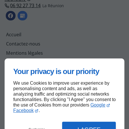
06 92 27 73 14
Accueil
Contactez-nous
Mentions légales
Plan du site
Your privacy is our priority
We use Cookies to improve user experience by
Haut de page
personalising content and ads, as well as
analyzing traffic and optimizing social networks
functionalities. By clicking "I Agree" you consent to
the use of Cookies from our providers
Google
Facebook
.