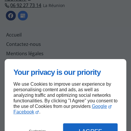
06 92 27 73 14
Accueil
Contactez-nous
Mentions légales
Plan du site
Your privacy is our priority
We use Cookies to improve user experience by
Haut de page
personalising content and ads, as well as
analyzing traffic and optimizing social networks
functionalities. By clicking "I Agree" you consent to
the use of Cookies from our providers
Google
Facebook
.