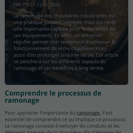
NRI PRO / 3 Juin 2026
Le ramonage des chaudières industrielles est
une pratique souvent négligée, mais qui revêt
une importance capitale pour la durabilité de
ces équipements. En effet, un entretien
régulier permet non seulement d’optimiser le
fonctionnement de votre chaudière, mais
aussi d’en prolonger la durée de vie. Cet article
se penchera sur les différents aspects du
ramonage et ses bénéfices à long terme.
Comprendre le processus de
ramonage
Pour apprécier l'importance du
ramonage
, il est
essentiel de comprendre ce qu'implique ce processus.
Le ramonage consiste à nettoyer les conduits et les
éléments internes de la chaudière afin d'éliminer les