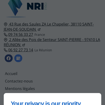
43 Rue des Saules ZA Le Chapelier,
38110
SAINT-
JEAN-DE-SOUDAIN
09 74 56 33 27
2 Allée des Pois de Senteur SAINT-PIERRE - 97410 LA
RÉUNION
06 92 27 73 14
Accueil
Contactez-nous
Mentions légales
Plan du site
Your privacy is our priority