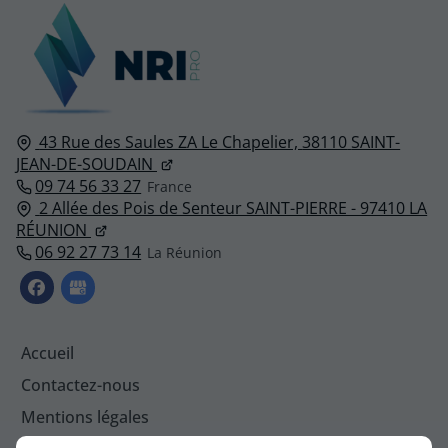
43 Rue des Saules ZA Le Chapelier,
38110
SAINT-
JEAN-DE-SOUDAIN
09 74 56 33 27
2 Allée des Pois de Senteur SAINT-PIERRE - 97410 LA
RÉUNION
06 92 27 73 14
Accueil
Contactez-nous
Mentions légales